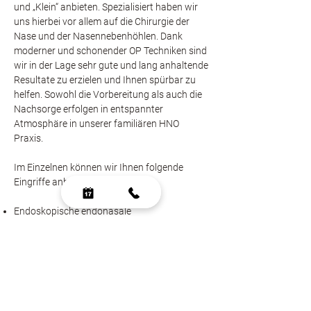
und „Klein“ anbieten. Spezialisiert haben wir
uns hierbei vor allem auf die Chirurgie der
Nase und der Nasennebenhöhlen. Dank
moderner und schonender OP Techniken sind
wir in der Lage sehr gute und lang anhaltende
Resultate zu erzielen und Ihnen spürbar zu
helfen. Sowohl die Vorbereitung als auch die
Nachsorge erfolgen in entspannter
Atmosphäre in unserer familiären HNO
Praxis.
Im Einzelnen können wir Ihnen folgende
Eingriffe anbieten:
Endoskopische endonasale
Nasennebenhöhlenoperation
Korrekturen der Nasenscheidewand
Verkleinerung der unteren und mittleren
Nasenmuscheln
Funktionelle Rhinoplastiken
Kinderchirurgische Eingriffe: Verkleinerung